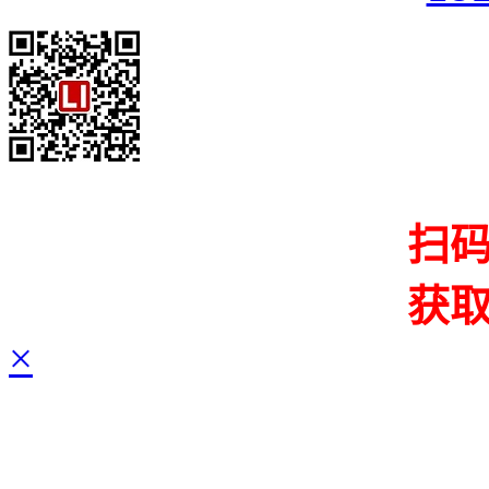
扫
获
×