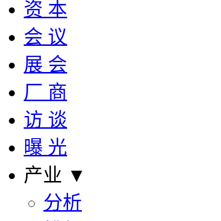
资 本
会 议
展 会
厂 商
访 谈
曝 光
产业 ▼
分析