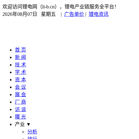
欢迎访问锂电网（li-b.cn），锂电产业链服务全平台！
2026年08月07日 星期五
|
广告单价
|
锂电资讯
首 页
新 闻
技 术
学 术
资 本
会 议
展 会
厂 商
访 谈
曝 光
产业 ▼
分析