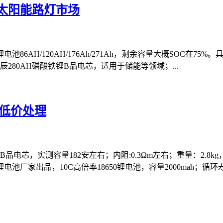
与太阳能路灯市场
20AH/176Ah/271Ah，剩余容量大概SOC在75%。具体尺寸如下
供应二：全新海辰280AH磷酸铁锂B品电芯，适用于储能等领域；...
芯低价处理
芯，实测容量182安左右；内阻:0.3Ωm左右；重量：2.8kg，
家出品，10C高倍率18650锂电池，容量2000mah；循环寿