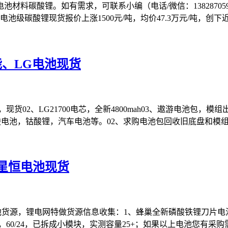
材料碳酸锂。如有需求，可联系小编（电话/微信：1382870
池级碳酸锂现货报价上涨1500元/吨，均价47.3万元/吨，创下
能、LG电池现货
货02、LG21700电芯，全新4800mah03、遨游电池包，模组
电池，钴酸锂，汽车电池等。02、求购电池包回收旧底盘和模组
星恒电池现货
货源，锂电网特做货源信息收集：1、蜂巢全新磷酸铁锂刀片电池
电池，60/24，已拆成小模块，实测容量25+；如果以上电池您