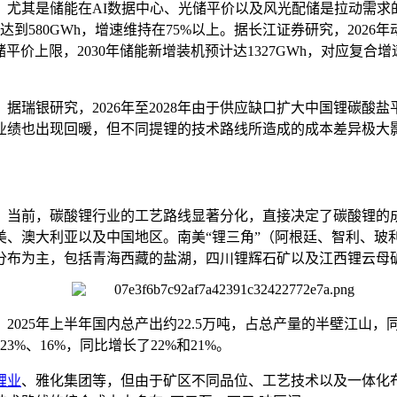
，尤其是储能在AI数据中心、光储平价以及风光配储是拉动需求
量将达到580GWh，增速维持在75%以上。据长江证券研究，20
储平价上限，2030年储能新增装机预计达1327GWh，对应复
银研究，2026年至2028年由于供应缺口扩大中国锂碳酸盐平均现
业绩也出现回暖，但不同提锂的技术路线所造成的成本差异极大
。当前，碳酸锂行业的工艺路线显著分化，直接决定了碳酸锂的
美、澳大利亚以及中国地区。南美“锂三角”（阿根廷、智利、玻
元分布为主，包括青海西藏的盐湖，四川锂辉石矿以及江西锂云母
025年上半年国内总产出约22.5万吨，占总产量的半壁江山，
3%、16%，同比增长了22%和21%。
锂业
、雅化集团等，但由于矿区不同品位、工艺技术以及一体化