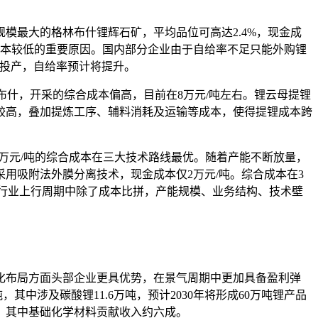
模最大的格林布什锂辉石矿，平均品位可高达2.4%，现金成
成本较低的重要原因。国内部分企业由于自给率不足只能外购锂
相继投产，自给率预计将提升。
及格林布什，开采的综合成本偏高，目前在8万元/吨左右。锂云母提锂
较高，叠加提炼工序、辅料消耗及运输等成本，使得提锂成本跨
万元/吨的综合成本在三大技术路线最优。随着产能不断放量，
用吸附法外膜分离技术，现金成本仅2万元/吨。综合成本在3
，在行业上行周期中除了成本比拼，产能规模、业务结构、技术壁
化布局方面头部企业更具优势，在景气周期中更加具备盈利弹
中涉及碳酸锂11.6万吨，预计2030年将形成60万吨锂产品
，其中基础化学材料贡献收入约六成。