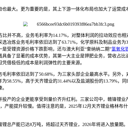
动也最大。更为重要的是，其上下游一体化布局也加大了运营成
收入占比并不高，业务毛利率为14.17%，对整体利润的拉动效
冶炼业务毛利率依旧达到了63.71%，化学原料及制品业务为35
，一是受锂资源价格下跌影响，还与澳大利亚“奎纳纳二期”
氢氧化
线具备了显著的成本优势，其第一大主业是钾肥业务，营收占比近
但凭借极低的成本是利润弹性的主要来源。
务毛利率依旧达到了50.68%，为三家头部企业最高水平。另
58.55%，高于天齐锂业的31.44%以及盐湖股份的13.79%
康。
并投产的企业更能享受到量价齐升红利。三家公司中，赣锋锂业
产能提升较慢。值得注意的是，2025年12月天齐锂业格林布什
碳酸锂总产能已达8万吨，将超过天齐锂业，2026年将进入放量