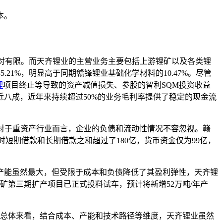
本。
应也相对有限。而天齐锂业的主营业务主要包括上游锂矿以及各类锂
.21%，明显高于同期赣锋锂业基础化学材料的10.47%。尽管
锂
项目终止等导致的资产减值损失、参股的智利SQM投资收益
八成，近年来持续超过50%的业务毛利率提供了稳定的现金流
外，对于重资产行业而言，企业的负债和流动性情况不容忽视。赣
，同时短期借款和长期借款之和超过了180亿，货币资金仅为99亿，
产能虽然最大，但受限于成本和负债降低了其盈利弹性，天齐锂
矿第三期扩产项目已正式投料试车，预计将新增52万吨/年产
期。总体来看，结合成本、产能和技术路径等维度，天齐锂业虽然