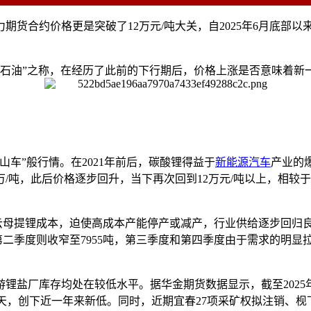
货合约价格更是突破了12万元/吨大关，自2025年6月底部以
色石油”之称，在经历了此前的下行期后，价格上涨是否意味着新
车”般行情。在2021年前后，碳酸锂得益于
新能源汽车
产业的
6万/吨，此后价格逐步回升，当下再次回到12万元/吨以上，相
云母提锂成本，迫使高成本产能停产或减产，行业供给逐步回归良
5年第二季度则收窄至7955吨，第三季度和第四季度由于需求的明
盐厂库存均处在较低水平。据华金期货数据显示，截至2025年1
-6天，创下近一年来新低。同时，近期宜春27项采矿权拟注销、