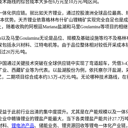
术路线的综合成本大多在6万元至10万元/吨区间。
体化供应链。就比如天齐锂业，通过控股澳洲全球品位最高、规
具成本优势。天齐锂业依靠格林布什矿山锂精矿实现完全自足也是
着收购的阿根廷Mariana盐湖和马里Goulamina等项目的
ion以及马里Goulamina无论是品位、规模及基础设施等均不
家包括永兴材料、江特电机等。由于品位整体相对较低开采成本
过20万元/吨。
国通过关键技术突破在全球供应链中实现了弯道超车，凭借3-4
业、西藏矿业等为代表。以盐湖股份为例，依托察尔汗盐湖，采
，二期项目综合成本约3.5万-4万元/吨。无论哪种技术路线
受益于此前行业出清的集中度提升。尤其是在产能规模以及一体
赣锋锂业的锂盐产能最大，当下各类锂盐产能共计27.7万吨，其
材料、
锂电池产品
、储能业务、锂资源回收等锂电一体化产业链