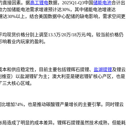
的直接因素。据
高工锂电
数据，2025Q1-Q3中国
储能电池
合计出
26年动力加储能电池需求增速预计达30%，其中储能电池增速达
合增速达30%以上，结合美国数据中心配储的缺电影响，需求空间更
货价格分别上调至13.5万/20万/18万元/吨，较当前价格仍
影响着业内玩家的盈利。
成本和供应稳定性，目前主要包括锂辉石提锂、
盐湖提锂
及锂云
利维亚）以盐湖锂矿为主；澳大利亚是硬岩锂矿核心产区，也是
矿三大核心区域。
同比增加74%，也是推动碳酸锂产量增长的主要引擎。同时锂云
布局造成了明显的成本差异。锂辉石提锂虽然技术成熟，但能耗