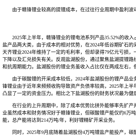
由于赣锋锂业较高的提锂成本，在过往行业周期中盈利波
2025年上半年，赣锋锂业的锂电池系列产品35.52%的
盐产品两大类，由于成本的相对优势，在2024年低谷期矿石的采选
天齐锂业2024年维持了一定的毛利率，但却录得79亿元亏损
下降以及汇兑损失有关。反观盐湖股份，通过聚焦盐湖提锂路
和抗周期能力。盐湖股份的锂业务虽收入占比仅在两成左右，
由于碳酸锂的开采成本较低，2024年盐湖股份的锂产品业
锋锂业由于近年来频频收购导致资产负债率较高，2025年上半年为
凸显了一定的资金压力。相比之下盐湖股份的财务状况最为健
在行业的上升周期中，除了成本优势比拼外能够率先扩产
业虽然成本和财务情况好于赣锋锂业，但碳酸锂产能仅约6万吨，
能，总产能将达到214万吨/年，利好锂精矿开采业务。
同时，2025年9月底随着盐湖股份4万吨锂盐产能投产，