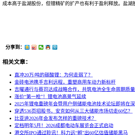
成本高于盐湖股份，但锂精矿的扩产也有利于盈利释放。盐湖
分享到：
相关文章：
直冲20万/吨的碳酸锂：为何走弱了？
金砖电池携手吉利远程，重塑商用车动力新标杆
吉曜通行与蔡司达成战略合作，共筑电池全生命周期质量
涨价“第一枪”！锂电池高景气延续
2025年锂电重磅年会暨用户侧储能电池技术论坛即将在
穿透536页招股书，安克如何从三大储能市场切走60亿？
比亚迪2026年会发布怎样的重磅技术？
定档明年5月！2026成都电动车展览会正式启动
港交所IPO通过聆讯！科力远“孵”出60亿估值储能黑马