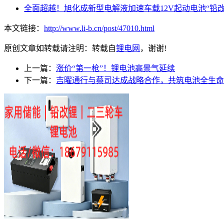
全面超越！旭化成新型电解液加速车载12V起动电池“铅改
本文链接：
http://www.li-b.cn/post/47010.html
原创文章如转载请注明：转载自
锂电网
，谢谢!
上一篇：
涨价“第一枪”！锂电池高景气延续
下一篇：
吉曜通行与蔡司达成战略合作，共筑电池全生命