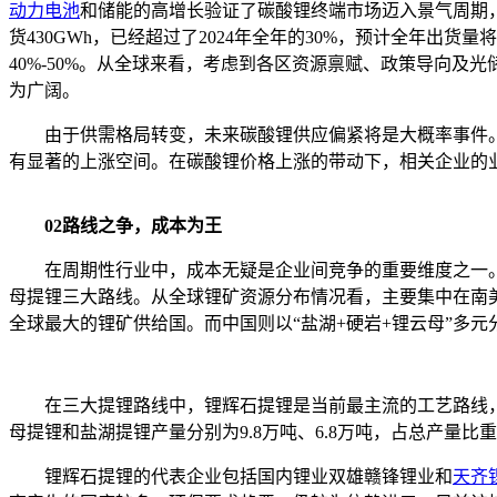
动力电池
和储能的高增长验证了碳酸锂终端市场迈入景气周期
货430GWh，已经超过了2024年全年的30%，预计全年出货
40%-50%。从全球来看，考虑到各区资源禀赋、政策导向及光
为广阔。
由于供需格局转变，未来碳酸锂供应偏紧将是大概率事件。据瑞
有显著的上涨空间。在碳酸锂价格上涨的带动下，相关企业的
02路线之争，成本为王
在周期性行业中，成本无疑是企业间竞争的重要维度之一
母提锂三大路线。从全球锂矿资源分布情况看，主要集中在南
全球最大的锂矿供给国。而中国则以“盐湖+硬岩+锂云母”多
在三大提锂路线中，锂辉石提锂是当前最主流的工艺路线，2
母提锂和盐湖提锂产量分别为9.8万吨、6.8万吨，占总产量比重2
锂辉石提锂的代表企业包括国内锂业双雄赣锋锂业和
天齐