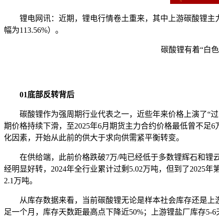
锂电网讯：近期，锂电行情卷土重来，其中上游碳酸锂主力期
幅为113.56%）。
碳酸锂有着“白
01底部反转背后
碳酸锂作为强周期行业代表之一，近些年来价格上演了“过山
期价格持续下滑，至2025年6月期货主力合约价格最低曾不足
化因素，开始从此前的供大于求向供需紧平衡转变。
在供给端，此前价格跌破7万/吨已经低于多数锂辉石和锂
经明显好转，2024年全行业累计过剩5.02万吨，但到了202
2.1万吨。
从库存数据来看，当前碳酸锂无论是样本社会库存还是上游锂
足一个月，库存天数距最高点下降近50%；上游锂盐厂库存5