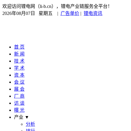
欢迎访问锂电网（li-b.cn），锂电产业链服务全平台！
2026年08月07日 星期五
|
广告单价
|
锂电资讯
首 页
新 闻
技 术
学 术
资 本
会 议
展 会
厂 商
访 谈
曝 光
产业 ▼
分析