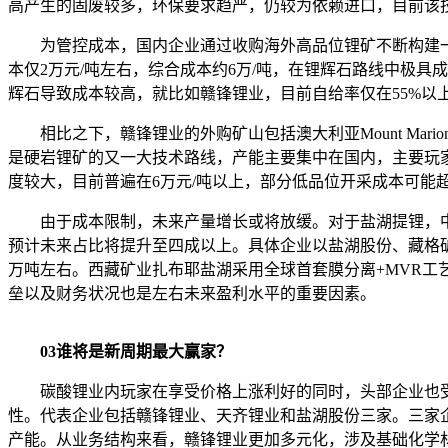
高产生的固废较多，环保要求趋严，仍较为依赖进口，目前该技
为管控成本，国内企业通过收购海外高品位锂矿不断构建一
本仅2万元/吨左右，综合成本约6万/吨，在锂辉石路线中极
辉石导致成本较高，就比如赣锋锂业，目前自给率仅在55%以上，随
相比之下，赣锋锂业的外购矿山包括澳大利亚Mount Mar
是硬岩锂矿的又一大技术路线，产能主要集中在国内，主要玩
度较大，目前普遍在6万元/吨以上，部分低品位开采成本可能超
由于成本限制，未来产量增长或将放缓。对于盐湖提锂，中
预计未来占比将提升至四成以上。具体企业以盐湖股份、藏格矿
万吨左右。西藏矿业扎布耶盐湖采用全球首套膜分离+MVR工艺
垒以及财务状况也是左右未来盈利水平的重要因素。
03谁将是新周期最大赢家？
碳酸锂业内玩家在享受价格上涨利好的同时，头部企业也
性。代表企业包括赣锋锂业、天齐锂业和盐湖股份三家。三家企业中
产能。从业务结构来看，赣锋锂业更加多元化，涉及基础化学