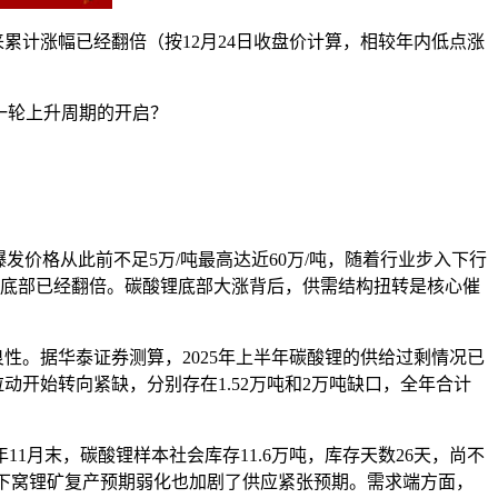
来累计涨幅已经翻倍（按12月24日收盘价计算，相较年内低点涨
一轮上升周期的开启？
爆发价格从此前不足5万/吨最高达近60万/吨，随着行业步入下行
较于底部已经翻倍。碳酸锂底部大涨背后，供需结构扭转是核心催
性。据华泰证券测算，2025年上半年碳酸锂的供给过剩情况已
显拉动开始转向紧缺，分别存在1.52万吨和2万吨缺口，全年合计
1月末，碳酸锂样本社会库存11.6万吨，库存天数26天，尚不
枧下窝锂矿复产预期弱化也加剧了供应紧张预期。需求端方面，