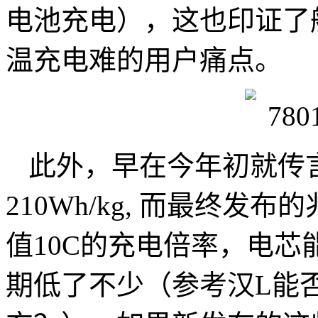
电池充电），这也印证了
温充电难的用户痛点。
此外，早在今年初就传
210Wh/kg, 而最终
值10C的充电倍率，电芯能
期低了不少（参考汉L能