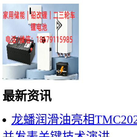
最新资讯
龙蟠润滑油亮相TMC2
并发表关键技术演讲