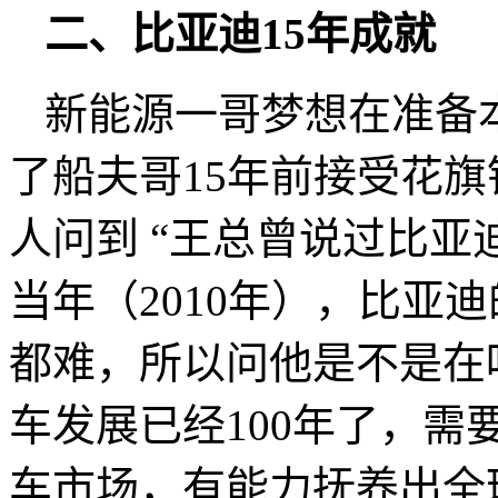
二、比亚迪15年成就
新能源一哥梦想在准备
了船夫哥15年前接受花
人问到 “王总曾说过比亚
当年（2010年），比亚
都难，所以问他是不是在
车发展已经100年了，
车市场，有能力抚养出全