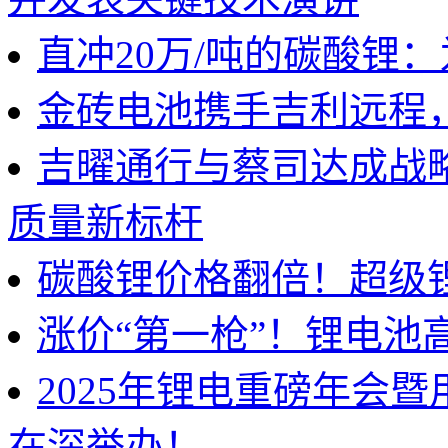
直冲20万/吨的碳酸锂
金砖电池携手吉利远程
吉曜通行与蔡司达成战
质量新标杆
碳酸锂价格翻倍！超级
涨价“第一枪”！锂电池
2025年锂电重磅年会
在深举办！