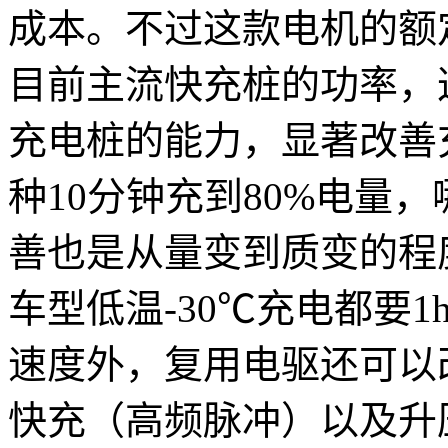
成本。不过这款电机的额定
目前主流快充桩的功率，这
充电桩的能力，显著改善
种10分钟充到80%电量，
善也是从量变到质变的程
车型低温-30℃充电都要
速度外，复用电驱还可以
快充（高频脉冲）以及升压