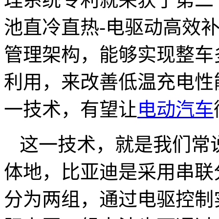
池直冷直热-电驱动高效
管理架构，能够实现整车
利用，来改善低温充电性
一技术，有望让
电动汽车
这一技术，就是我们常
体地，比亚迪是采用串联
分为两组，通过电驱控制