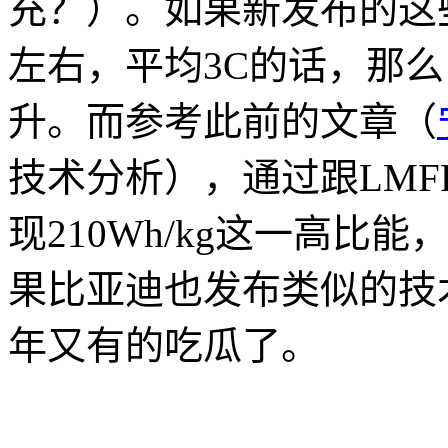
充？）。如果新发布的这
左右，平均3C的话，那
升。而参考此前的文章（
技术分析），通过跟LM
现210Wh/kg这一高
果比亚迪也发布类似的技
年又有的吃瓜了。