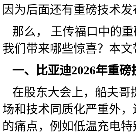
因为后面还有重磅技术发
那么， 王传福口中的重
我们带来哪些惊喜？本文
一、比亚迪2026年重
在股东大会上，船夫哥
场和技术同质化严重外，
的痛点，例如低温充电特