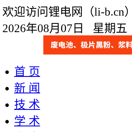
欢迎访问锂电网（li-b.
2026年08月07日 星期
首 页
新 闻
技 术
学 术