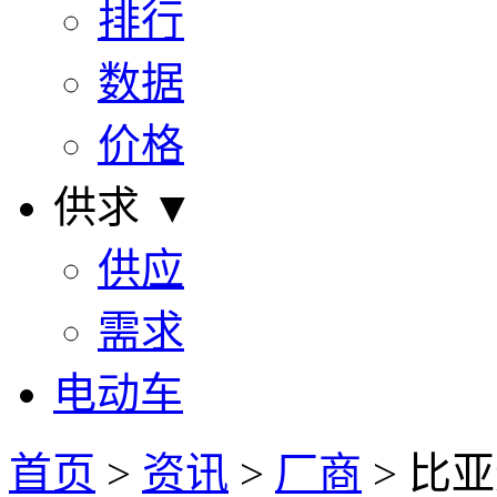
排行
数据
价格
供求 ▼
供应
需求
电动车
首页
>
资讯
>
厂商
> 比