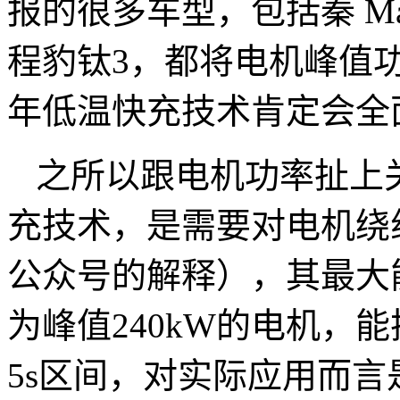
报的很多车型，包括秦 Max,
程豹钛3，都将电机峰值功率提
年低温快充技术肯定会全
之所以跟电机功率扯上
充技术，是需要对电机绕
公众号的解释），其最大
为峰值240kW的电机，
5s区间，对实际应用而