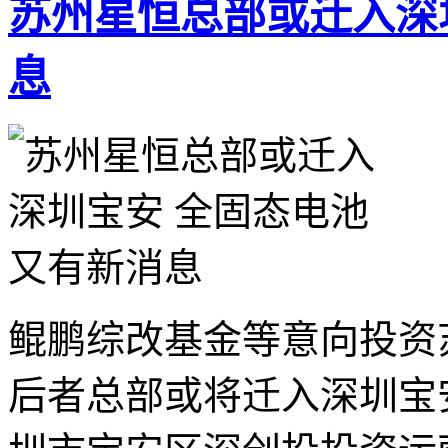
苏州星恒总部或迁入深
息
鲲鹏综改基金等意向投资
后者总部或将迁入深圳宝