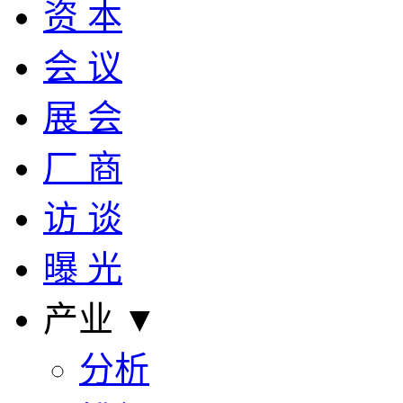
资 本
会 议
展 会
厂 商
访 谈
曝 光
产业 ▼
分析