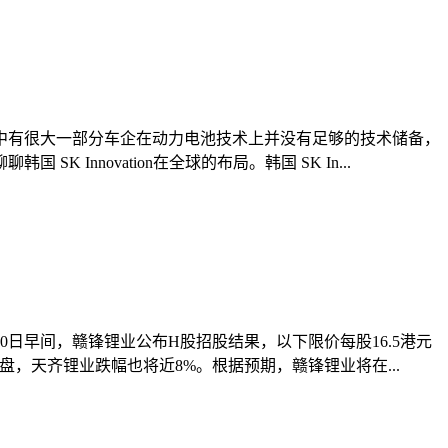
其中有很大一部分车企在动力电池技术上并没有足够的技术储备，
novation在全球的布局。韩国 SK In...
日早间，赣锋锂业公布H股招股结果，以下限价每股16.5港元
收盘，天齐锂业跌幅也将近8%。根据预期，赣锋锂业将在...