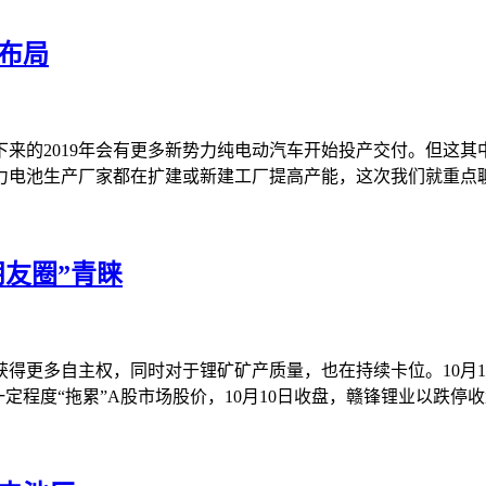
池布局
接下来的2019年会有更多新势力纯电动汽车开始投产交付。但这
厂家都在扩建或新建工厂提高产能，这次我们就重点聊聊韩国 SK In
朋友圈”青睐
更多自主权，同时对于锂矿矿产质量，也在持续卡位。10月10
在一定程度“拖累”A股市场股价，10月10日收盘，赣锋锂业以跌停