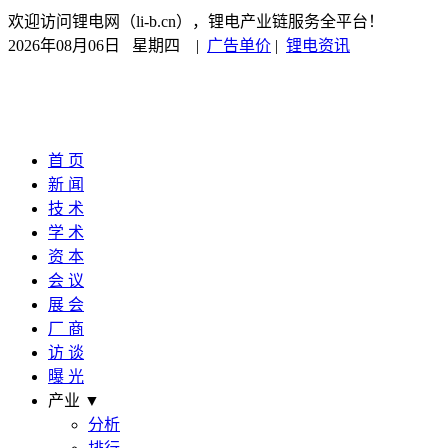
欢迎访问锂电网（li-b.cn），锂电产业链服务全平台！
2026年08月06日 星期四
|
广告单价
|
锂电资讯
首 页
新 闻
技 术
学 术
资 本
会 议
展 会
厂 商
访 谈
曝 光
产业 ▼
分析