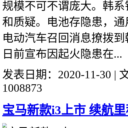
规模不可不谓庞大。韩系
和质疑。电池存隐患，通
电动汽车召回消息撩拨到
日前宣布因起火隐患在...
发表日期：2020-11-30 
1008873
宝马新款i3上市 续航里