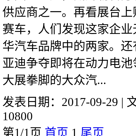
供应商之一。再看展台上贴
赛车，人们发现这家企业
华汽车品牌中的两家。还
亚迪争夺即将在动力电池
大展拳脚的大众汽...
发表日期：2017-09-29 
10800
第1/1页
首页
1
尾页