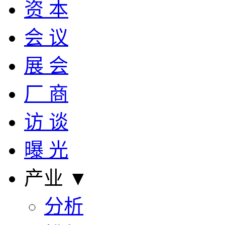
资 本
会 议
展 会
厂 商
访 谈
曝 光
产业 ▼
分析