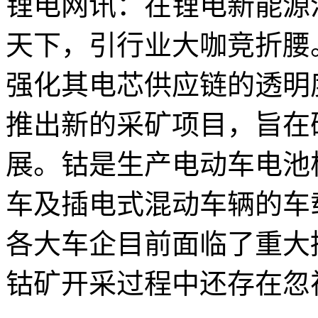
锂电网讯：在锂电新能源
天下，引行业大咖竞折腰
强化其电芯供应链的透明
推出新的采矿项目，旨在
展。钴是生产电动车电池
车及插电式混动车辆的车
各大车企目前面临了重大
钴矿开采过程中还存在忽视.