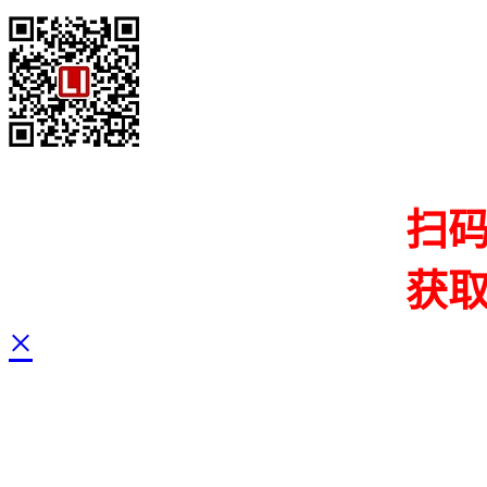
扫
获
×