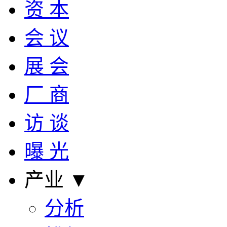
资 本
会 议
展 会
厂 商
访 谈
曝 光
产业 ▼
分析