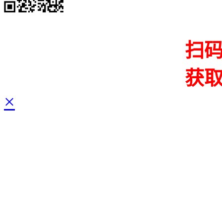
扫
获
×