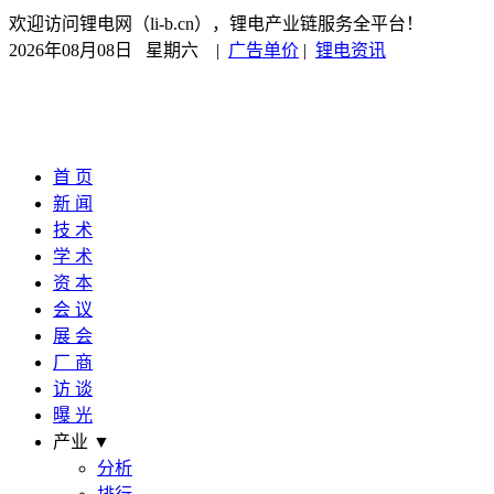
欢迎访问锂电网（li-b.cn），锂电产业链服务全平台！
2026年08月08日 星期六
|
广告单价
|
锂电资讯
首 页
新 闻
技 术
学 术
资 本
会 议
展 会
厂 商
访 谈
曝 光
产业 ▼
分析