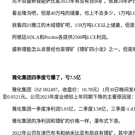
先不说盛新锂能萨比星2023年有没有自供矿，就算24
看业隆沟吧，但是40万吨的储量，也上不去多少，1万吨L
就看四川雅江的木绒锂矿吧，159万吨LCE以上储量，但
阿根廷SDLA和Pocitos各提供2500吨LCE利润。
盛新锂能怎么说曾经也是锂矿《锂矿四小龙》之一，但是
雅化集团四季度亏爆了，亏7.5亿
雅化集团（SZ 002497，收盘价：10.78元）1月30日晚间
至0.0521元。公司2023年度业绩较上年同期下降的主要
雅化集团一季度净利润5.93亿，二季度3.58亿，三季度-1.4
雅化集团的净利润和锂矿的价格一样，瀑布式下滑。
2022年公司在津巴布韦和纳米比亚布局自有锂矿，其中津巴布