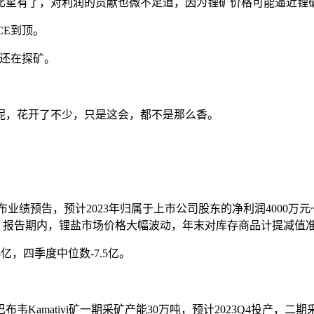
年萨比星有了，对利润的贡献也微不足道，因为锂矿价格可能逼近锂
CE到顶。
是还在探矿。
呢，花开了不少，只是这会，都不是那么香。
发布业绩预告，预计2023年归属于上市公司股东的净利润4000万元~600
原因是：报告期内，锂盐市场价格大幅波动，年末对库存商品计提减
3亿，四季度中位数-7.5亿。
韦Kamativi矿一期采矿产能30万吨，预计2023Q4投产，二