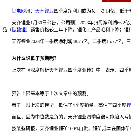
锂电网
讯：
天齐锂业
四季度净利润或为负，-3.14亿，低于
天齐锂业1月30日公告，公司预计2023年归母净利润66.2亿元
品（
碳酸锂
）销售价格较上年下降，锂化工产品毛利下降；锂精矿售价
天齐锂业2023年一季度净利润48.75亿，二季度15.77亿，三季度1
为什么说低于预期呢？
上次在《深度解析天齐锂业四季度业绩》中，表示：四季度合
预告上限基本等于上次文章中的预测。
看了一眼上次的模型，低估了4季度销量，高估了四季度
锂
而且，因为中位数是负的，天齐锂业四季度很可能陷入亏
按某些研报，天齐锂业锂矿100%自供，锂矿成本在固体矿中全