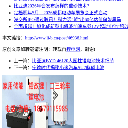
比亚迪2026年会发布怎样的重磅技术？
定档明年5月！2026成都电动车展览会正式启动
港交所IPO通过聆讯！科力远“孵”出60亿估值储能黑马
全面超越！旭化成新型电解液加速车载12V起动电池“铅改
本文链接：
http://www.li-b.cn/post/46936.html
原创文章如转载请注明：转载自
锂电网
，谢谢!
上一篇：
比亚迪BYD 46120大圆柱锂电池技术细节
下一篇：
宁德时代揭秘小米汽车SU7麒麟电池