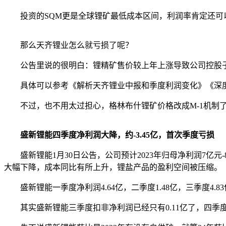
投资的SQM更是全球锂矿最低成本区间，利润率肯定还可
那么天齐锂业怎么就亏损了呢？
公告里说的很明白：锂精矿售价较上年上涨导致公司控股子公司Win
具体可以参考《解析天齐锂业中报和季度利润变化》《深
不过，也不用太过担心，格林布什锂矿价格改成M-1机制
盛新锂能四季度净利润大降，约-3.45亿，首次季度亏损
盛新锂能1月30日公告，公司预计2023年归母净利润7亿元-8亿元
大幅下降，成本同比有所上升，锂盐产品的盈利空间被压缩。
盛新锂能一季度净利润4.64亿，二季度1.48亿，三季度4.83
其实盛新锂能三季度扣非净利润已经只有0.11亿了，四季