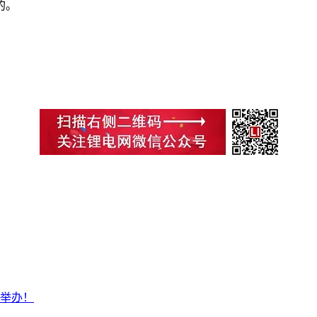
的。
深举办！