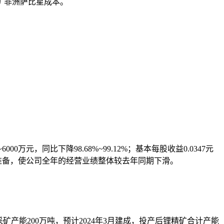
矿非洲萨比星成本。
0万元，同比下降98.68%~99.12%；基本每股收益0.0347元
值准备，使公司全年的经营业绩整体较去年同期下滑。
期采矿产能200万吨，预计2024年3月建成，投产后锂精矿合计产能