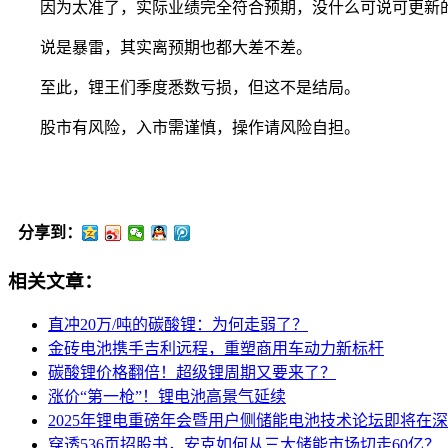
因为太准了，实际业绩完全符合预期，没什么可说可更新
说是暴雷，其实离预期也都大差不差。
至此，锂王们季度悉数亏损，但这不是结局。
股市有风险，入市需谨慎，操作请风险自担。
分享到：
相关文章：
直冲20万/吨的碳酸锂：为何走弱了？
金砖电池携手吉利远程，重塑商用车动力新标杆
碳酸锂价格翻倍！超级锂周期又要来了？
涨价“第一枪”！锂电池高景气延续
2025年锂电重磅年会暨用户侧储能电池技术论坛即将在
穿透536页招股书，安克如何从三大储能市场切走60亿？