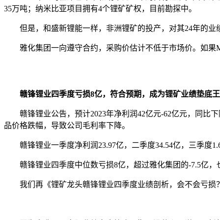
35万吨；纳米比亚项目拥有4个锂矿矿权，目前勘探中。
但是，和盛新锂能一样，非洲锂矿的投产，对其24年的业
雅化集团一向遵守合约，采购价估计不低于市场价。如果M+
赣锋锂业四季度亏损8亿，符合预期，成为锂矿业绩垫底王
赣锋锂业公告，预计2023年净利润42亿元-62亿元，同比
品价格跌幅，导致公司毛利率下降。
赣锋锂业一季度净利润23.97亿，二季度34.54亿，三季度1.6
赣锋锂业四季度中位数亏损8亿，超过雅化集团的-7.5亿，
我们再《锂矿龙头赣锋锂业四季度业绩剖析，会不会亏损