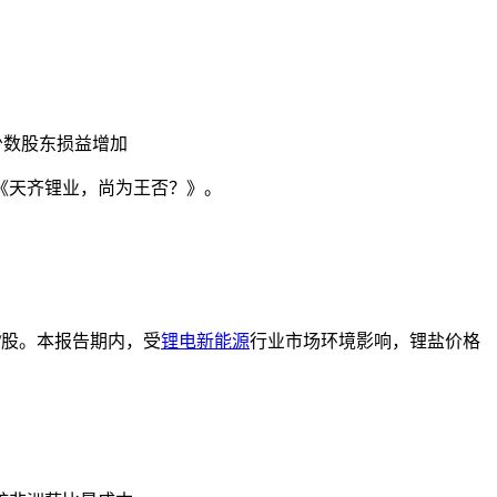
，少数股东损益增加
《天齐锂业，尚为王否？》。
7元/股。本报告期内，受
锂电
新能源
行业市场环境影响，锂盐价格