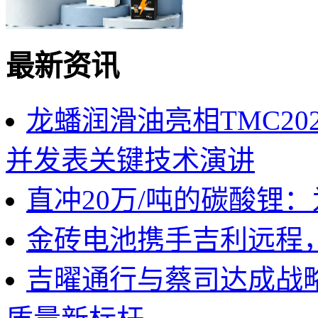
最新资讯
龙蟠润滑油亮相TMC2
并发表关键技术演讲
直冲20万/吨的碳酸锂
金砖电池携手吉利远程
吉曜通行与蔡司达成战