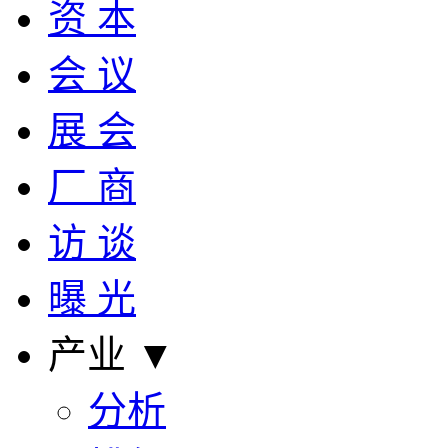
资 本
会 议
展 会
厂 商
访 谈
曝 光
产业 ▼
分析