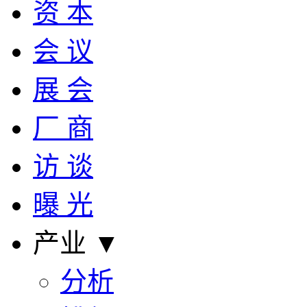
资 本
会 议
展 会
厂 商
访 谈
曝 光
产业 ▼
分析