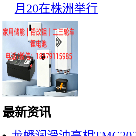
月20在株洲举行
最新资讯
龙蟠润滑油亮相TMC2