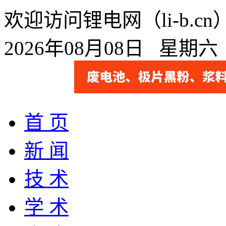
欢迎访问锂电网（li-b.
2026年08月08日 星期
首 页
新 闻
技 术
学 术