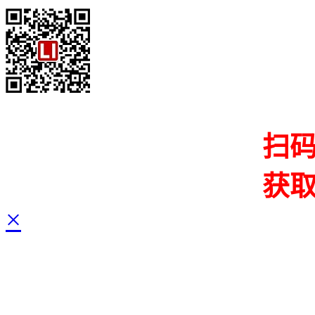
扫
获
×