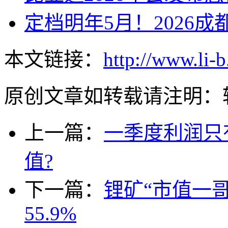
定档明年5月！2026
本文链接：
http://www.li-
原创文章如转载请注明：
上一篇：
一季度利润只
值?
下一篇：
锂矿“市值一
55.9%