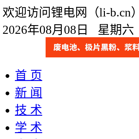
欢迎访问锂电网（li-b.
2026年08月08日 星期
首 页
新 闻
技 术
学 术