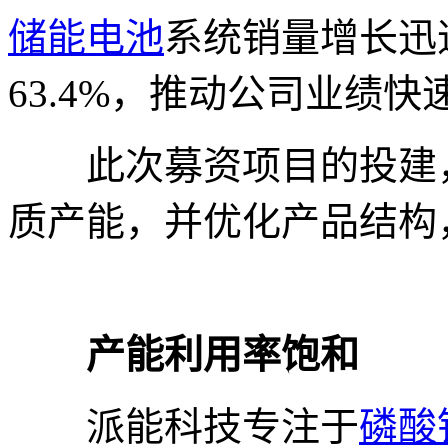
储能电池
系统销量增长迅
63.4%，推动公司业绩快
此次募资项目的投建，
质产能，并优化产品结构
产能利用率饱和
派能科技专注于
磷酸