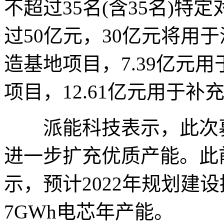
不超过35名(含35名)
过50亿元，30亿元将用于
造基地项目，7.39亿元
项目，12.61亿元用于补
派能科技表示，此次募
进一步扩充优质产能。此
示，预计2022年规划建设
7GWh电芯年产能。