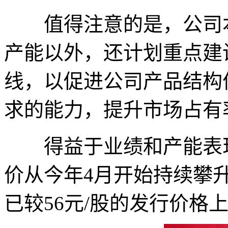
值得注意的是，公司本
产能以外，还计划重点建
线，以促进公司产品结构
求的能力，提升市场占有
得益于业绩和产能表现
价从今年4月开始持续攀升，
已较56元/股的发行价格