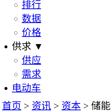
排行
数据
价格
供求 ▼
供应
需求
电动车
首页
>
资讯
>
资本
> 储