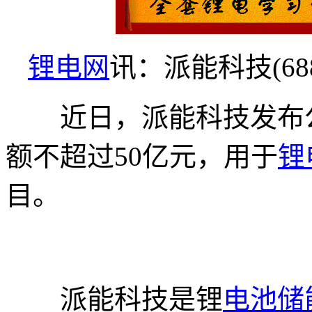
锂电网
讯：派能科技(688
近日，派能科技发布公
额不超过50亿元，用于
锂
目。
派能科技是锂
电池
储