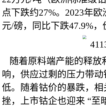
点下跌约27%。2023年
元/磅，同比下跌47.9%
随着原料端产能的释放
响，供应过剩的压力带动钴
低。随着钴价的暴跌，相
挫，上市钴企也迎来 “至暗