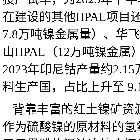
在建设的其他HPAL项
7.8万吨镍金属量）、华飞
山HPAL（12万吨镍金
2023年印尼钴产量约2.
料生产国，占比上升至 9.
背靠丰富的红土镍矿资
作为硫酸镍的原材料的氢