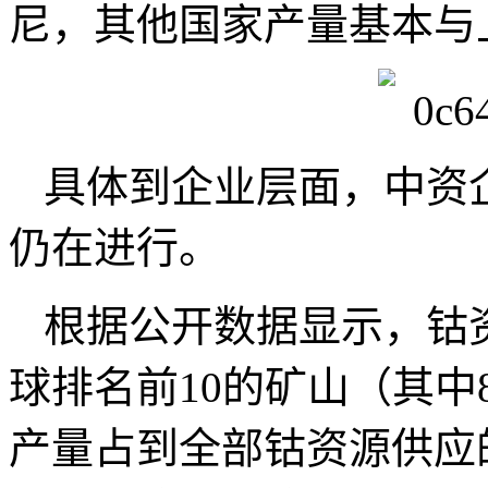
尼，其他国家产量基本与
具体到企业层面，中资
仍在进行。
根据公开数据显示，钴
球排名前10的矿山（其
产量占到全部钴资源供应