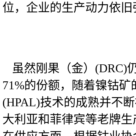
位，企业的生产动力依旧
虽然刚果（金）(DRC
71%的份额，随着镍钴
(HPAL)技术的成熟并
大利亚和菲律宾等老牌生