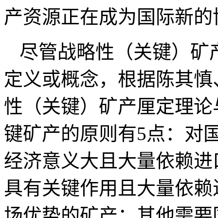
产资源正在成为国际新的
尽管战略性（关键）矿
定义或概念，根据陈其慎
性（关键）矿产厘定理论
键矿产的原则有5点：对
经济意义大且大量依赖进
具有关键作用且大量依赖
场优势的矿产；其他需要