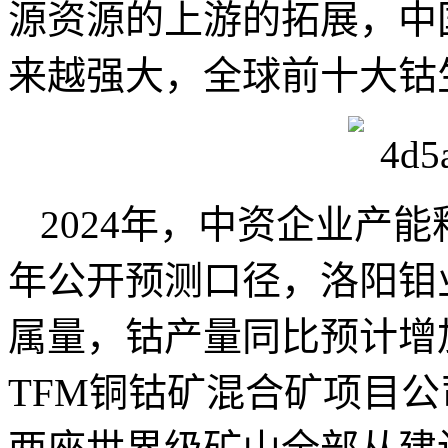
源资源的上游的拓展，中
来越强大，全球前十大钴
2024年，中资企业产能
年公开预测口径，洛阳钼业
属量，钴产量同比预计增
TFM铜钴矿混合矿项目公