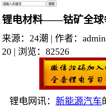
锂电材料——钴矿全球
来源：24潮 | 作者：admin
20 | 浏览：82526
锂电网讯：
新能源汽车