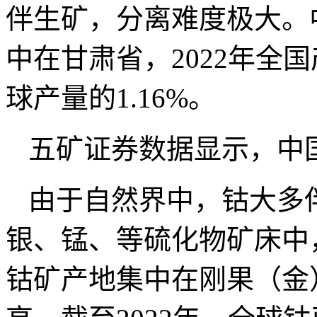
伴生矿，分离难度极大。
中在甘肃省，2022年全国
球产量的1.16%。
五矿证券数据显示，中国
由于自然界中，钴大多
银、锰、等硫化物矿床中
钴矿产地集中在刚果（金