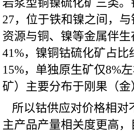
岩浆型铜镍硫化矿三类。
27，位于铁和镍之间，
资源与铜、镍等金属伴生
41%，镍铜钴硫化矿占比
15%，单独原生矿仅8%
矿）主要分布于刚果（金
所以钴供应对价格相对
主产品产量相关度更高，