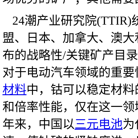
24潮产业研究院(TTI
盟、日本、加拿大、澳大
布的战略性/关键矿产目
对于电动汽车领域的重要
材料
中，钴可以稳定材料
和倍率性能，仅在这一领
年来，中国以
三元电池
为