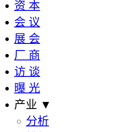
资 本
会 议
展 会
厂 商
访 谈
曝 光
产业 ▼
分析